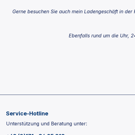
Parabene, Ohne Palmöl, Ohne Mineralöle.Nicht
an Tieren getestet.Verpackung aus
Gerne besuchen Sie auch mein Ladengeschäft in der Fr
recycelbarem Kraftpapier, ohne Plastik. Inhalt:
110gDie Düfte sollen eine Duftreise in die
Provence sein. Jede Nummer der Kollektion
Ebenfalls rund um die Uhr, 24
steht für einen besonderen Duft, der aus
Kindheitserinnerungen entstanden ist und
schöne Geschichten über alte Traditionen der
Provence erzählt!Beschreibung der Düfte:Der
Duft "Nr. 1 Les Grandes Vacances" ist ein
warmer Bernsteinduft, der an einen Urlaub am
Strand irgendwo zwischen Hyères und Saint-
Tropez erinnert. Ein Duft, reichhaltig und
sonnig, mit einem Hauch Vanille, Zitrone und
Amber.Der Duft "Nr. 2 Frühlingsmorgen" duftet
nach frischer, sauberer Wäsche. Mit seinem
Service-Hotline
leichten und eleganten Duft bringt dieser Duft
Unterstützung und Beratung unter:
Harmonie und Wohlbefinden in Ihr Zuhause.
Zunächst sind es leichte Akzente von Kiefer