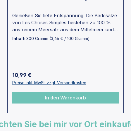
Genießen Sie tiefe Entspannung: Die Badesalze
von Les Choses Simples bestehen zu 100 %
aus reinem Meersalz aus dem Mittelmeer und
sind mit Ihren charakteristischen Originaldüften
Inhalt:
300 Gramm
(3,66 € / 100 Gramm)
versehen.Düfte stammen aus Grasse - der
Welthauptstadt des ParfumsDie gesamte
Produktion erfolgt in der Provence von Hand,
in kleinen Mengen und nach alten Rezepten
(kleiner Französischer Familienbetrieb) Produkt
Regulärer Preis:
10,99 €
hergestellt aus 99,2% natürlichen
Preise inkl. MwSt. zzgl. Versandkosten
Inhaltsstoffen. Nicht an Tieren getestet.Enthält
keine Silikone, Parabene, Mineralöle,
In den Warenkorb
Farbstoffe, Sulfate oder Phthalate.Verpackung
aus recycelbarem Kraftpapier. Inhalt: 300gDie
Düfte sollen eine Duftreise in die Provence sein.
Jede Nummer der Kollektion steht für einen
hten Sie bei mir vor Ort einkau
besonderen Duft, der aus