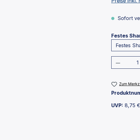
Preise inkl
Sofort ver
Festes Sh
Produkt
Zum Merkze
Produktnu
UVP:
8,75 