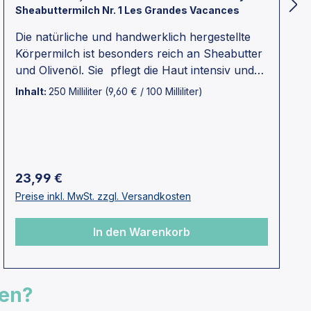
Sheabuttermilch Nr. 1 Les Grandes Vacances
Die natürliche und handwerklich hergestellte
Körpermilch ist besonders reich an Sheabutter
und Olivenöl. Sie pflegt die Haut intensiv und
macht sie weich und
Inhalt:
250 Milliliter
(9,60 € / 100 Milliliter)
geschmeidig.SHEABUTTER:
Entzündungshemmend und beruhigend. Pflegt
die Haut intensiv und erhöht ihre Elastizität.
Lindert trockene Haut sofort und verbessert
den Hautzustand. Reich an Vitamin E und A
Regulärer Preis:
23,99 €
sowie Phytosterinen.OLIVENÖL: Antioxidans,
Preise inkl. MwSt. zzgl. Versandkosten
Anti-Aging. Feuchtigkeitsspendend und
pflegend. Beruhigt gereizte und/oder
In den Warenkorb
empfindliche Haut. Reich an Phytosterinen und
Vitamin E.Düfte stammen aus Grasse - der
Welthauptstadt des ParfumsDie gesamte
Produktion erfolgt in der Provence von Hand,
fen?
in kleinen Mengen und nach alten Rezepten