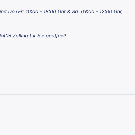
(kleiner Französischer Familienbetrieb) Produkt
hergestellt aus 98,4% natürlichen
ind Do+Fr: 10:00 - 18:00 Uhr & Sa: 09:00 - 12:00 Uhr,
Inhaltsstoffen. Ohne Parabene, ohne Silikone,
ohne Mineralöle, ohne künstliche Farbstoffe,
ohne Sulfate (SLS), ohne Phthalate.Nicht an
5406 Zolling für Sie geöffnet!
Tieren getestet.Inhalt: 250ml GlasflascheDie
Düfte sollen eine Duftreise in die Provence sein.
Jede Nummer der Kollektion steht für einen
besonderen Duft, der aus
Kindheitserinnerungen entstanden ist und
schöne Geschichten über alte Traditionen der
Provence erzählt!Beschreibung der Düfte:Der
Duft "Nr. 1 Les Grandes Vacances" ist ein
warmer Bernsteinduft, der an einen Urlaub am
Strand irgendwo zwischen Hyères und Saint-
Tropez erinnert. Ein Duft, reichhaltig und
sonnig, mit einem Hauch Vanille, Zitrone und
Amber.Der Duft "Nr. 3 Jardin d'Agrumes" ist
der süße Duft von Grapefruit mit einem Hauch