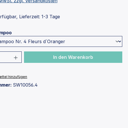
. MwSt. zzgl. Versandkosten
fügbar, Lieferzeit: 1-3 Tage
auswählen
ampoo
 Anzahl: Gib den gewünschten Wert ein 
In den Warenkorb
ttel hinzufügen
mmer:
SW10056.4
€