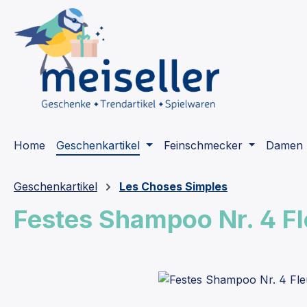
m Hauptinhalt springen
Zur Suche springen
Zur Hauptnavigation springen
Home
Geschenkartikel
Feinschmecker
Damen
Geschenkartikel
Les Choses Simples
Festes Shampoo Nr. 4 F
Bildergalerie überspringen